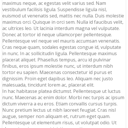
maximus neque, ac egestas velit varius sed. Nam
vestibulum facilisis ligula. Suspendisse ligula nisl,
euismod ut venenatis sed, mattis nec nulla. Duis molestie
maximus orci. Quisque in orci sem. Nulla id faucibus velit,
ac ultrices leo. Ut lacinia interdum magna vel vulputate.
Donec at tortor id neque ullamcorper pellentesque.
Pellentesque vel neque vel mauris accumsan venenatis.
Cras neque quam, sodales egestas congue id, vulputate
in nunc. In ac sollicitudin ligula. Pellentesque maximus
placerat aliquet. Phasellus tempus, arcu id pulvinar
finibus, eros ipsum molestie nunc, ut interdum nibh
tortor eu sapien. Maecenas consectetur id purus et
dignissim. Proin eget dapibus leo. Aliquam nec justo
malesuada, tincidunt lorem ac, placerat elit.
In hac habitasse platea dictumst. Pellentesque ut luctus
nunc. Maecenas ac enim dolor. Morbi nec turpis ac ipsum
dictum viverra a eu eros. Etiam convallis cursus turpis.
Nunc pretium lectus ut nibh laoreet feugiat. Cras nisl
augue, semper non aliquam et, rutrum eget quam.
Pellentesque ut elementum risus, ut volutpat odio. Ut